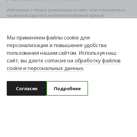
Информация о товарах, размещенная на сайте, носит исключительно
справочный характер и не является публичной офертой.
Представленные товары являются технически сложными.
Определение стоимости и возможности заказа по представленным
индивидуальным (заказным) характеристикам осуществляется
Мы применяем файлы cookie для
специалистом после оценки всех технических параметров.
Для получения более подробной и точной информации о товаре,
персонализации и повышения удобства
возможности его приобретения необходимо обратиться в офис к
пользования нашим сайтом. Используя наш
официальному представителю.
сайт, вы даете согласие на
обработку файлов
Обработка персональных данных
cookie и персональных данных
.
Согласен
Подробнее
Калькулятор
Доставка
Замер
Контакты