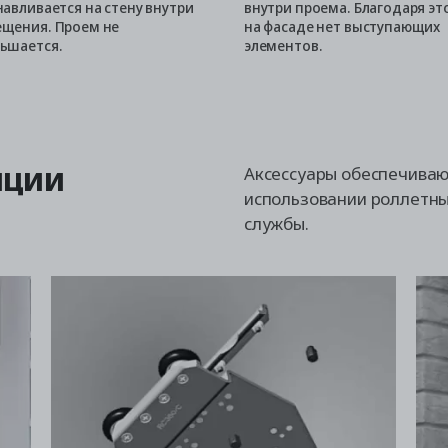
навливается на стену внутри
внутри проема. Благодаря эт
щения. Проем не
на фасаде нет выступающих
ьшается.
элементов.
пции
Аксессуары обеспечиваю
использовании роллетны
службы.