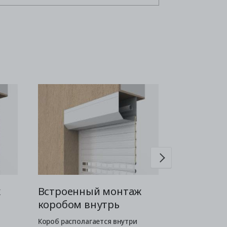
ж
Встроенный монтаж
Комбини
коробом внутрь
монтаж 
наружу
Короб располагается внутри