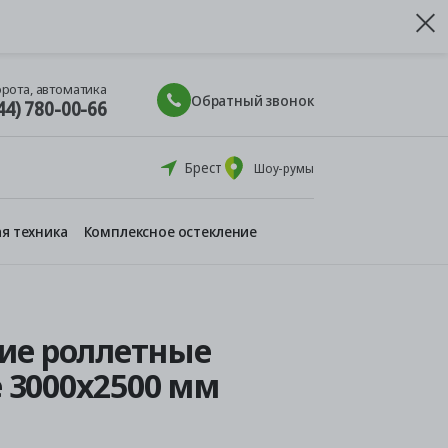
орота, автоматика
Обратный звонок
44) 780-00-66
Брест
Шоу-румы
я техника
Комплексное остекление
ие роллетные
e 3000x2500 мм