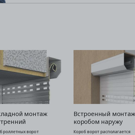
кладной монтаж
Встроенный монта
утренний
коробом наружу
б роллетных ворот
Короб ворот располагается