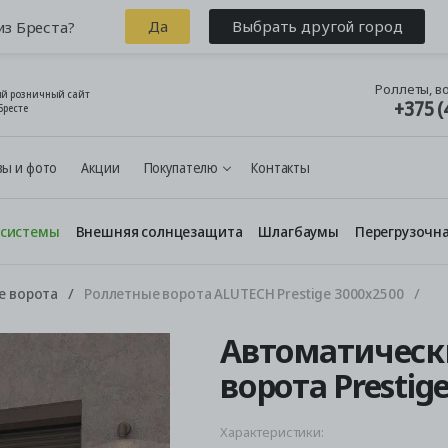
Да
Выбрать другой город
из Бреста?
Роллеты, в
й розничный сайт
+375 (
Бресте
ы и фото
Акции
Покупателю
Контакты
 системы
Внешняя солнцезащита
Шлагбаумы
Перегрузочна
е ворота
Роллетные ворота ALUTECH Prestige 3000x2500
Автоматическ
ворота Prestig
Характеристики: