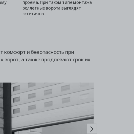
ому
проема. При таком типе монтажа
Короб ворот 
роллетные ворота выглядят
нише. В этом
эстетично.
уменьшается,
лишних элем
т комфорт и безопасность при
х ворот, а также продлевают срок их