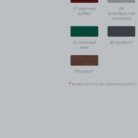
07 (красный
08
рубин)
(серебристый
металлик)
25 (зеленый
83 (графит)
мох)
59 (орех)
возможность поставки изделий в 