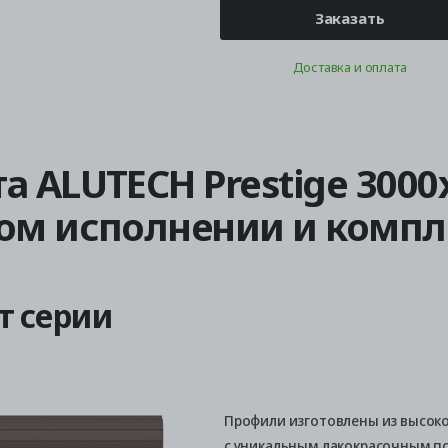
Заказать
Доставка и оплата
а ALUTECH Prestige 300
ном исполнении и комп
т серии
Профили изготовлены из высок
с уникальным лакокрасочным 