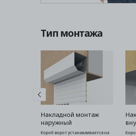
Тип монтажа
монтаж
Накладной монтаж
На
наружный
вн
ях снижает
Бескоробной
Короб ворот устанавливается на
Коро