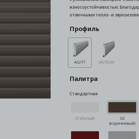
износоустойчивостью. Благода
отличными тепло- и звукоизол
Профиль
AG/77
AR/555N
Палитра
Стандартная
01 (белый)
02
(коричневый)